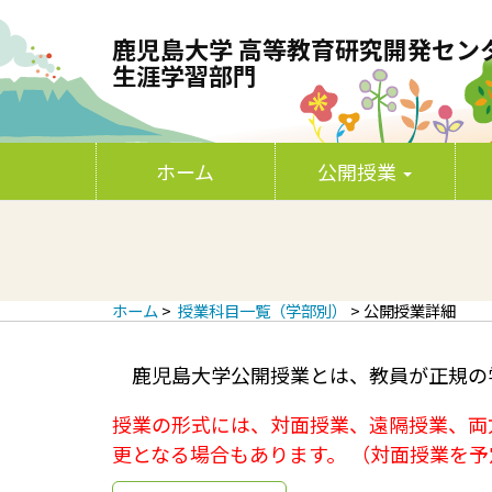
鹿児島大学 高等教育研究開発セン
生涯学習部門
P
S
鹿児島大学 高等教育研究開発センター
k
ホーム
公開授業
r
i
p
i
t
o
c
m
o
n
a
ホーム
>
授業科目一覧（学部別）
> 公開授業詳細
t
e
r
n
鹿児島大学公開授業とは、教員が正規の
t
y
授業の形式には、対面授業、遠隔授業、両
M
更となる場合もあります。 （対面授業を
e