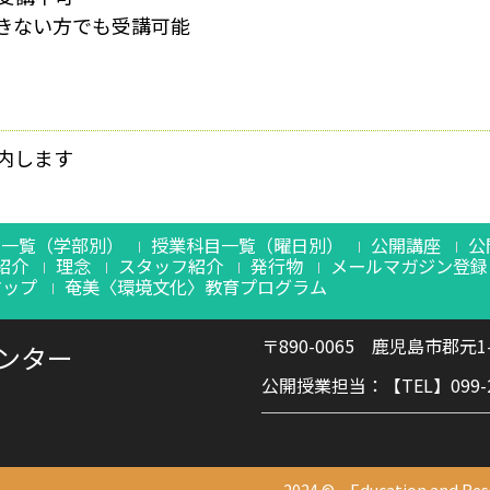
きない方でも受講可能
内します
目一覧（学部別）
授業科目一覧（曜日別）
公開講座
公
紹介
理念
スタッフ紹介
発行物
メールマガジン登録
マップ
奄美〈環境文化〉教育プログラム
〒890-0065 鹿児島市郡元1-
ンター
公開授業担当：【TEL】099-285
2024 © Education and Rese