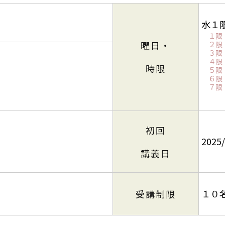
水１
１限：
曜日・
２限：
３限：
４限：
時限
５限：
６限：
７限：
初回
2025/
講義日
１０
受講制限