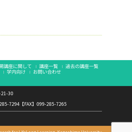
開講座に関して
講座一覧
過去の講座一覧
学内向け
お問い合わせ
21-30
-7294【FAX】099-285-7265
arch for LifeLong Learning, Kagoshima University