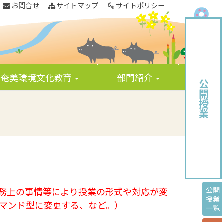
お問合せ
サイトマップ
サイトポリシー
奄美環境文化教育
部門紹介
公開授業
務上の事情等により授業の形式や対応が変
公開
授業
デマンド型に変更する、など。）
一覧