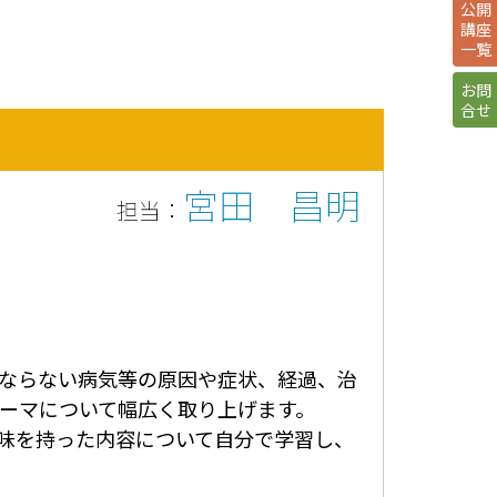
公開
講座
一覧
お問
合せ
宮田 昌明
担当：
ならない病気等の原因や症状、経過、治
ーマについて幅広く取り上げます。
味を持った内容について自分で学習し、