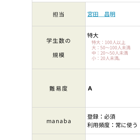
宮田 昌明
担当
特大
学生数の
特大：100人以上
大：50～100人未満
中：20～50人未満
規模
小：20人未満。
Ａ
難易度
登録：必須
manaba
利用頻度：常に使う