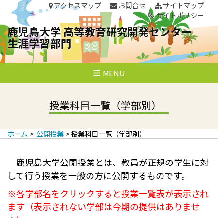
アクセスマップ
お問合せ
サイトマップ
サイトポリシー
鹿児島大学 高等教育研究開発センター
生涯学習部門
P
S
MENU
鹿児島大学 高等教育研究開発センター 生涯学
k
r
i
習部門
p
i
t
授業科目一覧（学部別）
o
c
m
o
ホーム
>
公開授業
> 授業科目一覧（学部別）
n
a
t
e
r
鹿児島大学公開授業とは、教員が正規の学生に対
n
t
y
して行う授業を一般の方に公開するものです。
M
※各学部名をクリックすると授業一覧表が表示され
ます（表示されない学部は今期の提供はありませ
e