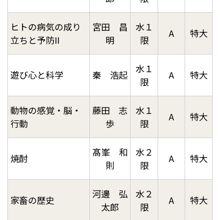
ヒトの病気の成り
宮田 昌
水１
A
特大
立ちと予防II
明
限
水１
遊び心と科学
秦 浩起
A
特大
限
動物の感覚・脳・
藤田 志
水１
A
特大
行動
歩
限
髙峯 和
水２
焼酎
A
特大
則
限
河邊 弘
水２
家畜の歴史
A
特大
太郎
限