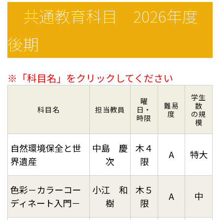
共通教育科目 2026年度
後期
※「科目名」をクリックしてください
学生
曜
難易
数
科目名
担当教員
日・
度
の規
時限
模
自然環境保全と世
中島 慶
木４
A
特大
界遺産
次
限
色彩－カラーコー
小江 和
木５
A
中
ディネート入門－
樹
限