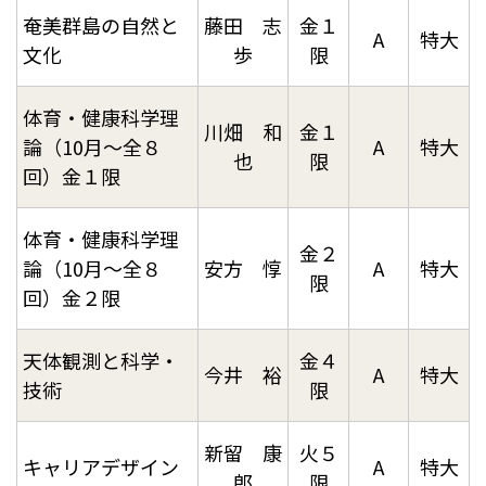
奄美群島の自然と
藤田 志
金１
A
特大
文化
歩
限
体育・健康科学理
川畑 和
金１
論（10月～全８
A
特大
也
限
回）金１限
体育・健康科学理
金２
論（10月～全８
安方 惇
A
特大
限
回）金２限
天体観測と科学・
金４
今井 裕
A
特大
技術
限
新留 康
火５
キャリアデザイン
A
特大
郎
限