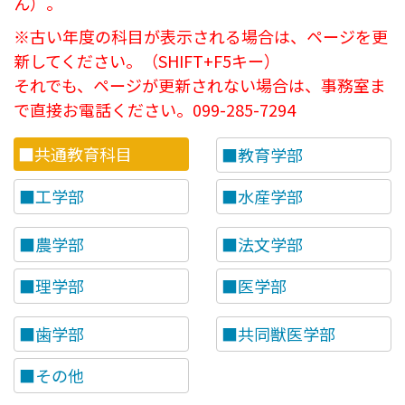
ん）。
n
※古い年度の科目が表示される場合は、ページを更
u
新してください。（SHIFT+F5キー）
それでも、ページが更新されない場合は、事務室ま
で直接お電話ください。099-285-7294
■共通教育科目
■教育学部
■工学部
■水産学部
■農学部
■法文学部
■理学部
■医学部
■歯学部
■共同獣医学部
■その他