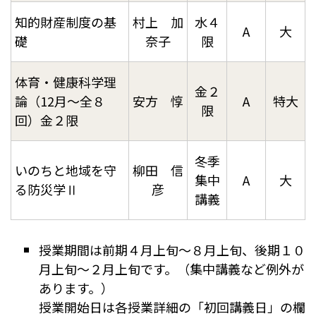
知的財産制度の基
村上 加
水４
A
大
礎
奈子
限
体育・健康科学理
金２
論（12月～全８
安方 惇
A
特大
限
回）金２限
冬季
いのちと地域を守
柳田 信
集中
A
大
る防災学Ⅱ
彦
講義
授業期間は前期４月上旬～８月上旬、後期１０
月上旬～２月上旬です。（集中講義など例外が
あります。）
授業開始日は各授業詳細の「初回講義日」の欄