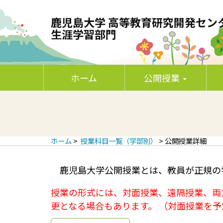
鹿児島大学 高等教育研究開発セン
生涯学習部門
P
S
鹿児島大学 高等教育研究開発センター
k
ホーム
公開授業
r
i
p
i
t
o
c
m
o
n
a
ホーム
>
授業科目一覧（学部別）
> 公開授業詳細
t
e
r
n
鹿児島大学公開授業とは、教員が正規の
t
y
授業の形式には、対面授業、遠隔授業、両
M
更となる場合もあります。 （対面授業を
e