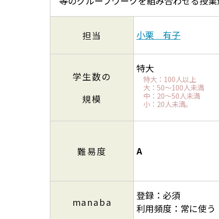
等のグループワークを組み合わせる授業
小栗 有子
担当
特大
学生数の
特大：100人以上
大：50～100人未満
中：20～50人未満
規模
小：20人未満。
A
難易度
登録：必須
manaba
利用頻度：常に使う