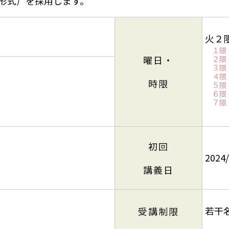
形式）を採用します。
火２
１限：
曜日・
２限：
３限：
４限：
時限
５限：
６限：
７限：
初回
2024/
講義日
若干
受講制限