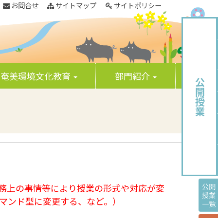
お問合せ
サイトマップ
サイトポリシー
奄美環境文化教育
部門紹介
公開授業
務上の事情等により授業の形式や対応が変
公開
授業
デマンド型に変更する、など。）
一覧