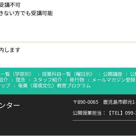
受講不可
きない方でも受講可能
内します
目一覧（学部別）
授業科目一覧（曜日別）
公開講座
公
紹介
理念
スタッフ紹介
発行物
メールマガジン登録
マップ
奄美〈環境文化〉教育プログラム
〒890-0065 鹿児島市郡元1-
ンター
公開授業担当：【TEL】099-285