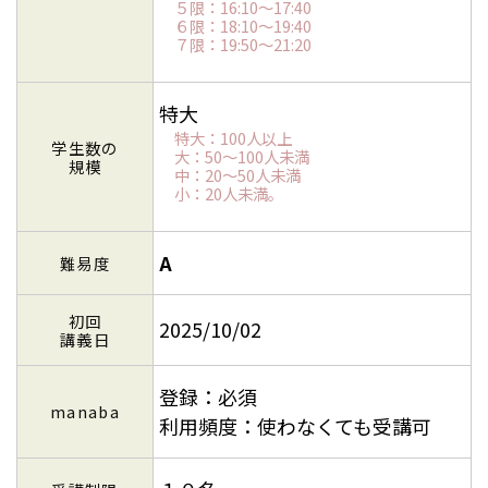
５限：16:10～17:40
６限：18:10～19:40
７限：19:50～21:20
特大
特大：100人以上
学生数の
大：50～100人未満
規模
中：20～50人未満
小：20人未満。
A
難易度
初回
2025/10/02
講義日
登録：必須
manaba
利用頻度：使わなくても受講可