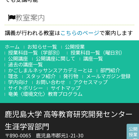
教室案内
講義が行われる教室は
こちらのページ
で案内します
ホーム
お知らせ一覧
公開授業
授業科目一覧（学部別）
授業科目一覧（曜日別）
公開講座
公開講座に関して
講座一覧
過去の講座一覧
かごしまルネッサンスアカデミーとは
部門紹介
理念
スタッフ紹介
発行物
メールマガジン登録
学内向け
お問い合わせ
アクセスマップ
サイトポリシー
サイトマップ
奄美〈環境文化〉教育プログラム
鹿児島大学 高等教育研究開発センター
生涯学習部門
公開
授業
〒890-0065 鹿児島市郡元1-21-30