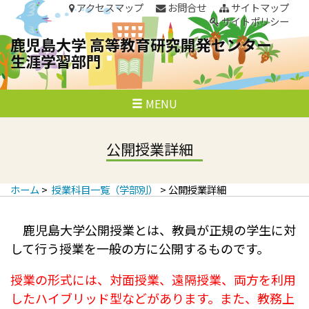
アクセスマップ
お問合せ
サイトマップ
サイトポリシー
鹿児島大学 高等教育研究開発センター
生涯学習部門
P
S
MENU
鹿児島大学 高等教育研究開発センター 生涯学
k
r
i
習部門
p
i
t
公開授業詳細
o
c
m
o
ホーム
>
授業科目一覧（学部別）
> 公開授業詳細
n
a
t
e
r
鹿児島大学公開授業とは、教員が正規の学生に対
n
t
y
して行う授業を一般の方に公開するものです。
M
授業の形式には、対面授業、遠隔授業、両方を利用
e
したハイブリッド型などがあります。また、教務上